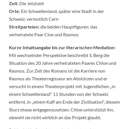
FRAU
Zeit:
Die Jetztzeit
EINEN
MANN
Orte:
Ein Schwellenland, später eine Stadt in der
FAND“
Schweiz, vermutlich Cern
VON
SIBYLLE
Streitparteien:
die beiden Hauptfiguren: das
BERG,
2015
verheiratete Paar Cloe und Rasmus
Kurze Inhaltsangabe bis zur literarischen Mediation:
Mit wechselnder Perspektive beschreibt S. Berg die
Situation des 20 Jahre verheirateten Paares Chloe und
Rasmus. Zur Zeit des Romans ist die Karriere von
Rasmus als Theaterregisseur am Abstürzen und er
versucht in einem Theaterprojekt mit Jugendlichen „in
einem Schwellenland“ 11 Stunden von der Schweiz
entfernt, in „einem Kaff am Ende der Zivilisation“, diesem
Sturz etwas entgegenzusetzen. Chloe unterstützt ihn,
obwohl sie nicht wirklich an das Projekt glaubt.